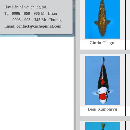
Hãy liên hệ với chúng tôi.
Kogane Ochiba
Tel:
0906 - 868 - 906
Mr. Brian
Kohaku
0903 - 003 - 345
Mr. Chương
Kujaku
Email:
contact@cachepnhat.com
Mukashi
Ochiba
Ginrin Chagoi
Sanke
Showa
Shusui
Tancho Kohaku
Yamabuki Ogon
Beni Kumonryu