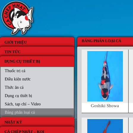
BẢNG PHÂN LOẠI CÁ
GIỚI THIỆU
TIN TỨC
DỤNG CỤ THIẾT BỊ
Thuốc trị cá
Điều kiện nước
Thức ăn cá
Dụng cụ thiêt bị
Sách, tạp chí – Video
Goshiki Showa
Bảng phân loại cá
NHẬT KÝ
CÁ CHÉP NHẬT – KOI