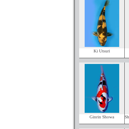
Ki Utsuri
Ginrin Showa
Sh