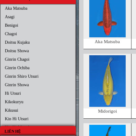
Aka Matsuba
Asagi
Benigoi
Chagoi
Aka Matsuba
Doitsu Kujaku
Doitsu Showa
Ginrin Chagoi
Ginrin Ochiba
Ginrin Shiro Utsuri
Ginrin Showa
Hi Utsuri
Kikokuryu
Kikusui
Midorigoi
Kin Hi Utsuri
Kin Ki Matsuba
LIÊN HỆ
Kin Ki Utsuri